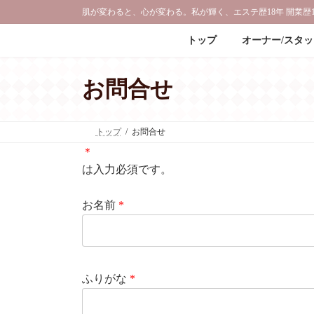
コ
ナ
肌が変わると、心が変わる。私が輝く、エステ歴18年 開業歴1
ン
ビ
テ
ゲ
トップ
オーナー/スタ
ン
ー
ツ
シ
へ
ョ
お問合せ
ス
ン
キ
に
ッ
移
トップ
お問合せ
プ
動
＊
は入力必須です。
お名前
*
ふりがな
*